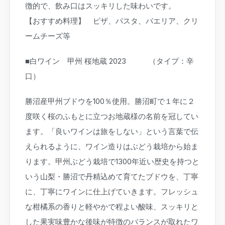
徴的で、飲み口はスッキリした味わいです。
【おすすめ料理】 ピザ、パスタ、パエリア、クリ
ームチーズ等
■白ワイン 甲州 桜地蔵 2023 （タイプ：辛
口）
勝沼産甲州ブドウを100％使用。勝沼町で１年に２
度咲く桜のふもとに立つお地蔵様の名前を冠してい
ます。「良いワインは旅をしない」という言葉で伝
えられるように、ワイン造りはぶどう栽培から始ま
ります。甲州ぶどう栽培で1300年近い歴史を持つと
いう山梨・勝沼で丹精込めて育てたブドウを、丁寧
に、丁寧にワインに仕上げていきます。フレッシュ
な柑橘系の香りと軽やかで程よい酸味、スッキリと
した果実味豊かな後味が特徴のバランスが取れたワ