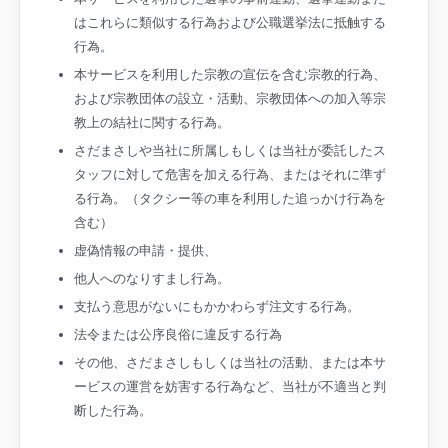
はこれらに類似する行為および公職選挙法に抵触する
行為。
本サービスを利用した宗教の宣伝を含む宗教的行為、
および宗教団体の設立・活動、宗教団体への加入等宗
教上の結社に関する行為。
さだまさしや当社に所属しもしくは当社が委託したス
タッフに対して危害を加える行為、またはそれに準ず
る行為。（タクシー等の車を利用した追っかけ行為を
含む）
虚偽情報の申請・提供、
他人へのなりすまし行為。
支払う意思がないにもかかわらず注文する行為。
法令または公序良俗に違反する行為
その他、さだまさしもしくは当社の活動、または本サ
ービスの運営を妨害する行為など、当社が不適当と判
断した行為。